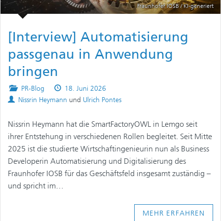
Fraunhofer IOSB / KI-generiert
[Interview] Automatisierung
passgenau in Anwendung
bringen
Posted
Published
PR-Blog
18. Juni 2026
Authors
in
on
Nissrin Heymann
und
Ulrich Pontes
Nissrin Heymann hat die SmartFactoryOWL in Lemgo seit
ihrer Entstehung in verschiedenen Rollen begleitet. Seit Mitte
2025 ist die studierte Wirtschaftingenieurin nun als Business
Developerin Automatisierung und Digitalisierung des
Fraunhofer IOSB für das Geschäftsfeld insgesamt zuständig –
und spricht im…
MEHR ERFAHREN