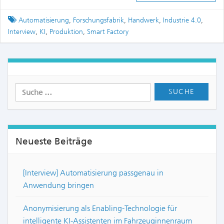
Tagged
Automatisierung
,
Forschungsfabrik
,
Handwerk
,
Industrie 4.0
,
Interview
,
KI
,
Produktion
,
Smart Factory
Neueste Beiträge
[Interview] Automatisierung passgenau in
Anwendung bringen
Anonymisierung als Enabling-Technologie für
intelligente KI-Assistenten im Fahrzeuginnenraum