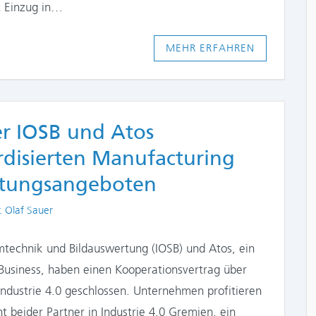
zt Einzug in…
MEHR ERFAHREN
er IOSB und Atos
rdisierten Manufacturing
atungsangeboten
thors
. Olaf Sauer
emtechnik und Bildauswertung (IOSB) und Atos, ein
Business, haben einen Kooperationsvertrag über
dustrie 4.0 geschlossen. Unternehmen profitieren
beider Partner in Industrie 4.0 Gremien, ein