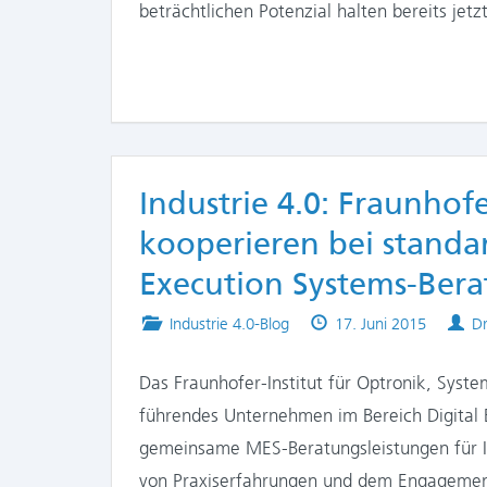
beträchtlichen Potenzial halten bereits jet
Industrie 4.0: Fraunhof
kooperieren bei standa
Execution Systems-Ber
Posted
Published
Au
Industrie 4.0-Blog
17. Juni 2015
Dr
in
on
Das Fraunhofer-Institut für Optronik, Syst
führendes Unternehmen im Bereich Digital 
gemeinsame MES-Beratungsleistungen für In
von Praxiserfahrungen und dem Engagement 