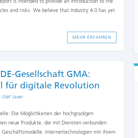
eport is intended to provide an introduction to the
acles and risks. We believe that Industry 4.0 has yet
MEHR ERFAHREN
VDE-Gesellschaft GMA:
l für digitale Revolution
thors
. Olaf Sauer
elle: Die Möglichkeiten der hochgradigen
men neue Produkte, die mit Diensten verbunden
er Geschäftsmodelle. Internettechnologien mit ihrem