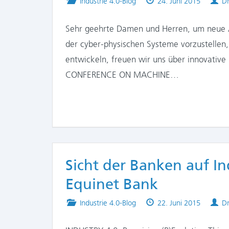
Posted
Published
Au
Industrie 4.0-Blog
24. Juni 2015
Dr
in
on
Sehr geehrte Damen und Herren, um neue A
der cyber-physischen Systeme vorzustellen,
entwickeln, freuen wir uns über innovativ
CONFERENCE ON MACHINE…
Sicht der Banken auf Ind
Equinet Bank
Posted
Published
Au
Industrie 4.0-Blog
22. Juni 2015
Dr
in
on