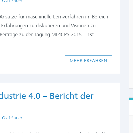
thors
. Olaf Sauer
nsätze für maschinelle Lernverfahren im Bereich
 Erfahrungen zu diskutieren und Visionen zu
e Beiträge zu der Tagung ML4CPS 2015 – 1st
MEHR ERFAHREN
ustrie 4.0 – Bericht der
thors
. Olaf Sauer