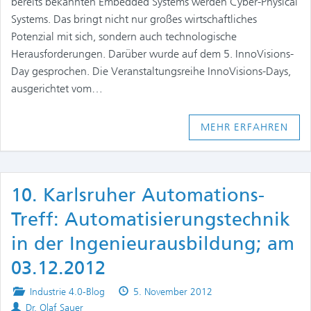
bereits bekannten Embedded Systems werden Cyber-Physical
Systems. Das bringt nicht nur großes wirtschaftliches
Potenzial mit sich, sondern auch technologische
Herausforderungen. Darüber wurde auf dem 5. InnoVisions-
Day gesprochen. Die Veranstaltungsreihe InnoVisions-Days,
ausgerichtet vom…
MEHR ERFAHREN
10. Karlsruher Automations-
Treff: Automatisierungstechnik
in der Ingenieurausbildung; am
03.12.2012
Posted
Published
Industrie 4.0-Blog
5. November 2012
Authors
in
on
Dr. Olaf Sauer