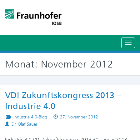
Schal
Navig
Monat:
November 2012
VDI Zukunftskongress 2013 –
Industrie 4.0
Posted
Published
Industrie 4.0-Blog
27. November 2012
Authors
in
on
Dr. Olaf Sauer
Industrie 4.0 VDI Zukunftskongress 2013 30. Januar 2013