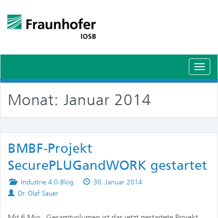
Schal
Navig
Monat:
Januar 2014
BMBF-Projekt
SecurePLUGandWORK gestartet
Posted
Published
Industrie 4.0-Blog
30. Januar 2014
Authors
in
on
Dr. Olaf Sauer
Mit 6 Mio.  Gesamtvolumen ist das jetzt gestartete Projekt