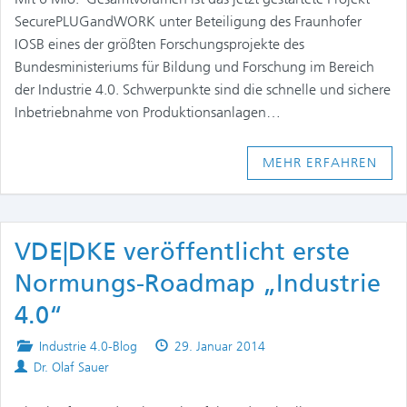
SecurePLUGandWORK unter Beteiligung des Fraunhofer
IOSB eines der größten Forschungsprojekte des
Bundesministeriums für Bildung und Forschung im Bereich
der Industrie 4.0. Schwerpunkte sind die schnelle und sichere
Inbetriebnahme von Produktionsanlagen…
MEHR ERFAHREN
VDE|DKE veröffentlicht erste
Normungs-Roadmap „Industrie
4.0“
Posted
Published
Industrie 4.0-Blog
29. Januar 2014
Authors
in
on
Dr. Olaf Sauer