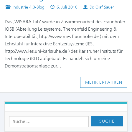
Posted
Published
Authors
Industrie 4.0-Blog
6. Juli 2010
Dr. Olaf Sauer
in
on
Das ‚WISARA Lab‘ wurde in Zusammenarbeit des Fraunhofer
IOSB (Abteilung Leitsysteme, Themenfeld Engineering &
Interoperabilität, http://www.mes.fraunhofer.de ) mit dem
Lehrstuhl für Interaktive Echtzeitsysteme (IES,
http://www.ies.uni-karlsruhe.de ) des Karlsruher Instituts für
Technologie (KIT) aufgebaut. Es handelt sich um eine
Demonstrationsanlage zur…
MEHR ERFAHREN