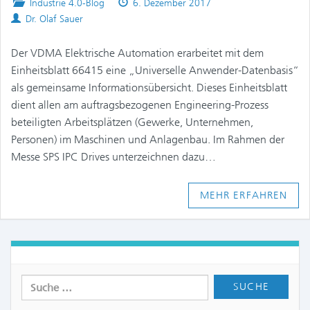
Posted
Published
Industrie 4.0-Blog
6. Dezember 2017
Authors
in
on
Dr. Olaf Sauer
Der VDMA Elektrische Automation erarbeitet mit dem
Einheitsblatt 66415 eine „Universelle Anwender-Datenbasis“
als gemeinsame Informationsübersicht. Dieses Einheitsblatt
dient allen am auftragsbezogenen Engineering-Prozess
beteiligten Arbeitsplätzen (Gewerke, Unternehmen,
Personen) im Maschinen und Anlagenbau. Im Rahmen der
Messe SPS IPC Drives unterzeichnen dazu…
MEHR ERFAHREN