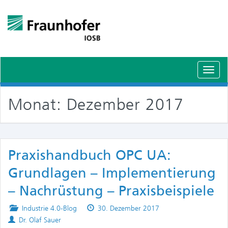
Schal
Navig
Monat:
Dezember 2017
Praxishandbuch OPC UA:
Grundlagen – Implementierung
– Nachrüstung – Praxisbeispiele
Posted
Published
Industrie 4.0-Blog
30. Dezember 2017
Authors
in
on
Dr. Olaf Sauer