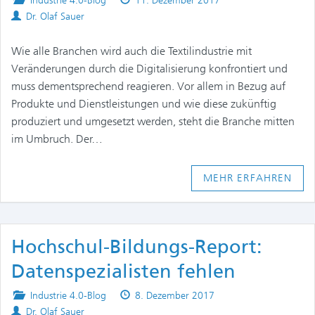
Industrie 4.0-Blog
11. Dezember 2017
Authors
in
on
Dr. Olaf Sauer
Wie alle Branchen wird auch die Textilindustrie mit
Veränderungen durch die Digitalisierung konfrontiert und
muss dementsprechend reagieren. Vor allem in Bezug auf
Produkte und Dienstleistungen und wie diese zukünftig
produziert und umgesetzt werden, steht die Branche mitten
im Umbruch. Der…
MEHR ERFAHREN
Hochschul-Bildungs-Report:
Datenspezialisten fehlen
Posted
Published
Industrie 4.0-Blog
8. Dezember 2017
Authors
in
on
Dr. Olaf Sauer