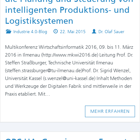
intelligenten Produktions- und
Logistiksystemen
Posted
Published
Authors
Industrie 4.0-Blog
22. Mai 2015
Dr. Olaf Sauer
in
on
Multikonferenz Wirtschaftsinformatik 2016, 09. bis 11. März
2016 in Ilmenau (http://www.mkwi2016.de) Leitung Prof. Dr.
Steffen Straßburger, Technische Universität Ilmenau
(steffen.strassburger@tu-ilmenau.de)Prof. Dr. Sigrid Wenzel,
Universität Kassel (s.wenzel@uni-kassel.de) Inhalt Methoden
und Werkzeuge der Digitalen Fabrik sind mittlerweile in der
Praxis etabliert. Mit…
MEHR ERFAHREN