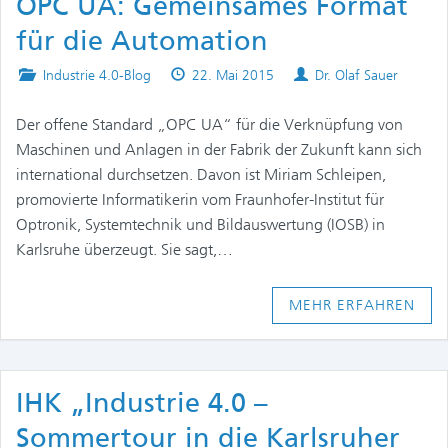
OPC UA: Gemeinsames Format
für die Automation
Posted
Published
Authors
Industrie 4.0-Blog
22. Mai 2015
Dr. Olaf Sauer
in
on
Der offene Standard „OPC UA“ für die Verknüpfung von
Maschinen und Anlagen in der Fabrik der Zukunft kann sich
international durchsetzen. Davon ist Miriam Schleipen,
promovierte Informatikerin vom Fraunhofer-Institut für
Optronik, Systemtechnik und Bildauswertung (IOSB) in
Karlsruhe überzeugt. Sie sagt,…
MEHR ERFAHREN
IHK „Industrie 4.0 –
Sommertour in die Karlsruher