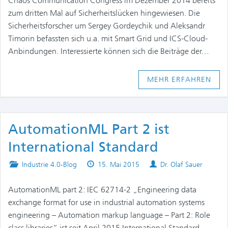
Chaos Communication Congress im Dezember 2014 bereits
zum dritten Mal auf Sicherheitslücken hingewiesen. Die
Sicherheitsforscher um Sergey Gordeychik und Aleksandr
Timorin befassten sich u.a. mit Smart Grid und ICS-Cloud-
Anbindungen. Interessierte können sich die Beiträge der…
MEHR ERFAHREN
AutomationML Part 2 ist
International Standard
Posted
Published
Authors
Industrie 4.0-Blog
15. Mai 2015
Dr. Olaf Sauer
in
on
AutomationML part 2: IEC 62714-2 „Engineering data
exchange format for use in industrial automation systems
engineering – Automation markup language – Part 2: Role
class libraries“ ist seit April 2015 International Standard.