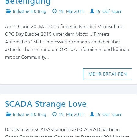
Beteiligung
Posted
Published
Authors
Industrie 4.0-Blog
15. Mai 2015
Dr. Olaf Sauer
in
on
Am 19. und 20. Mai 2015 findet in Paris bei Microsoft der
OPC Day Europe 2015 unter dem Motto „IT meets
Automation“ statt. Interessierte können sich dabei über
aktuelle Themen rund um OPC UA informieren und können
mit der Community…
MEHR ERFAHREN
SCADA Strange Love
Posted
Published
Authors
Industrie 4.0-Blog
15. Mai 2015
Dr. Olaf Sauer
in
on
Das Team von SCADAStrangeLove (SCADASL) hat beim