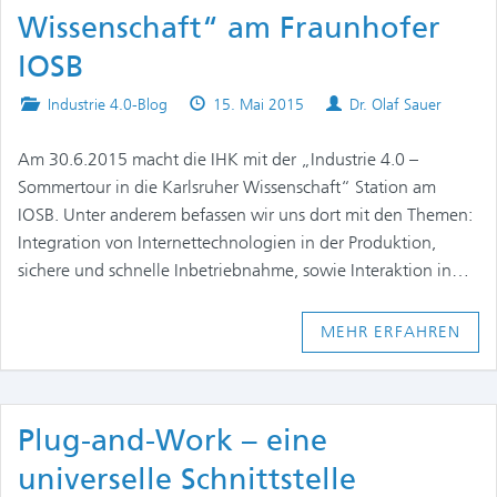
Wissenschaft“ am Fraunhofer
IOSB
Posted
Published
Authors
Industrie 4.0-Blog
15. Mai 2015
Dr. Olaf Sauer
in
on
Am 30.6.2015 macht die IHK mit der „Industrie 4.0 –
Sommertour in die Karlsruher Wissenschaft“ Station am
IOSB. Unter anderem befassen wir uns dort mit den Themen:
Integration von Internettechnologien in der Produktion,
sichere und schnelle Inbetriebnahme, sowie Interaktion in…
MEHR ERFAHREN
Plug-and-Work – eine
universelle Schnittstelle