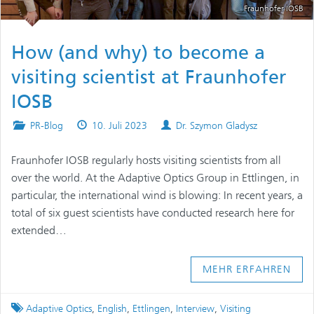
Fraunhofer IOSB
How (and why) to become a
visiting scientist at Fraunhofer
IOSB
Posted
Published
Authors
PR-Blog
10. Juli 2023
Dr. Szymon Gladysz
in
on
Fraunhofer IOSB regularly hosts visiting scientists from all
over the world. At the Adaptive Optics Group in Ettlingen, in
particular, the international wind is blowing: In recent years, a
total of six guest scientists have conducted research here for
extended…
MEHR ERFAHREN
Tagged
Adaptive Optics
,
English
,
Ettlingen
,
Interview
,
Visiting