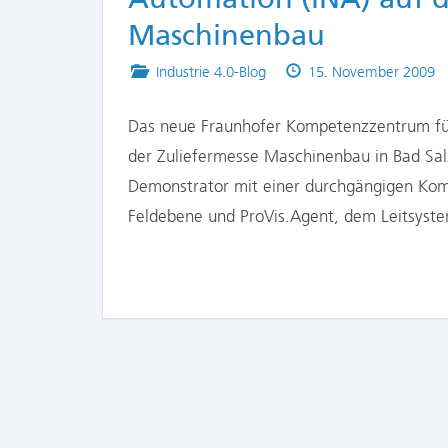
Maschinenbau
Posted
Published
Industrie 4.0-Blog
15. November 2009
in
on
Das neue Fraunhofer Kompetenzzentrum für 
der Zuliefermesse Maschinenbau in Bad Sal
Demonstrator mit einer durchgängigen Kom
Feldebene und ProVis.Agent, dem Leitsys