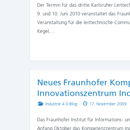
Der Termin für das dritte Karlsruher Leitt
9. und 10. Juni 2010 veranstaltet das Fraun
Veranstaltung für die leittechnische Commu
Kegel,…
Neues Fraunhofer Komp
Innovationszentrum Ind
Posted
Published
Industrie 4.0-Blog
17. November 2009
in
on
Das Fraunhofer Institut für Informations- u
Anfang Oktober das Kompetenzzentrum Indu