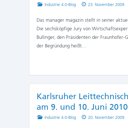
Posted
Published
Industrie 4.0-Blog
23. November 2009
in
on
Das manager magazin stellt in seiner aktu
Die sechsköpfige Jury von Wirtschaftsexpert
Bullinger, den Präsidenten der Fraunhofer-
der Begründung heißt…
Karlsruher Leittechnis
am 9. und 10. Juni 2010
Posted
Published
Industrie 4.0-Blog
20. November 2009
in
on