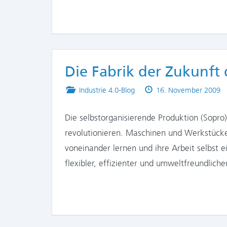
Die Fabrik der Zukunft
Posted
Published
Industrie 4.0-Blog
16. November 2009
in
on
Die selbstorganisierende Produktion (Sopro)
revolutionieren. Maschinen und Werkstücke
voneinander lernen und ihre Arbeit selbst e
flexibler, effizienter und umweltfreundli