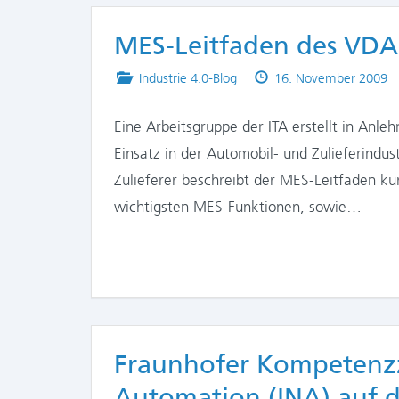
MES-Leitfaden des VDA 
Posted
Published
Industrie 4.0-Blog
16. November 2009
in
on
Eine Arbeitsgruppe der ITA erstellt in Anl
Einsatz in der Automobil- und Zulieferindu
Zulieferer beschreibt der MES-Leitfaden kur
wichtigsten MES-Funktionen, sowie…
Fraunhofer Kompetenzz
Automation (INA) auf d