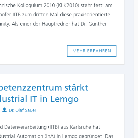
echnische Kolloquium 2010 (KLK2010) stehr fest: am
hofer IITB zum dritten Mal diese praxisorientierte
nity. Als einer der Hauptredner hat Dr. Gunther
MEHR ERFAHREN
etenzzentrum stärkt
ustrial IT in Lemgo
Authors
Dr. Olaf Sauer
nd Datenverarbeitung (IITB) aus Karlsruhe hat
strial Automation (InA) in Lemgo gegründet. Das