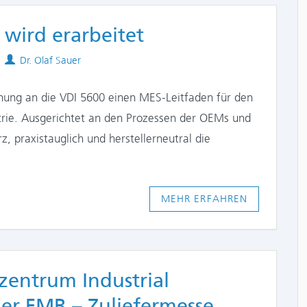
wird erarbeitet
Authors
Dr. Olaf Sauer
ehnung an die VDI 5600 einen MES-Leitfaden für den
strie. Ausgerichtet an den Prozessen der OEMs und
z, praxistauglich und herstellerneutral die
MEHR ERFAHREN
entrum Industrial
er FMB – Zuliefermesse