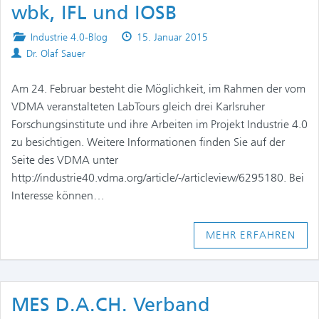
wbk, IFL und IOSB
Posted
Published
Industrie 4.0-Blog
15. Januar 2015
Authors
in
on
Dr. Olaf Sauer
Am 24. Februar besteht die Möglichkeit, im Rahmen der vom
VDMA veranstalteten LabTours gleich drei Karlsruher
Forschungsinstitute und ihre Arbeiten im Projekt Industrie 4.0
zu besichtigen. Weitere Informationen finden Sie auf der
Seite des VDMA unter
http://industrie40.vdma.org/article/-/articleview/6295180. Bei
Interesse können…
MEHR ERFAHREN
MES D.A.CH. Verband