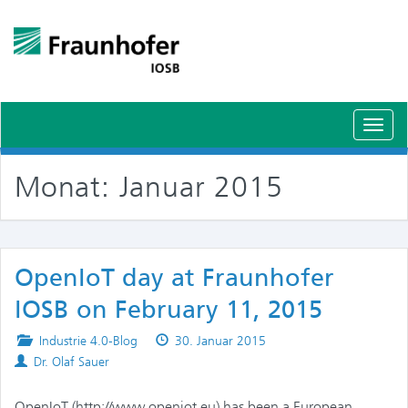
Schal
Navig
Monat:
Januar 2015
OpenIoT day at Fraunhofer
IOSB on February 11, 2015
Posted
Published
Industrie 4.0-Blog
30. Januar 2015
Authors
in
on
Dr. Olaf Sauer
OpenIoT (http://www.openiot.eu) has been a European