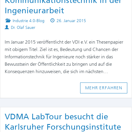
Kommunikationstechnik in der
Ingenieurarbeit
Posted
Published
Industrie 4.0-Blog
26. Januar 2015
Authors
in
on
Dr. Olaf Sauer
Im Januar 2015 veröffentlicht der VDI e.V. ein Thesenpapier
mit obigem Titel. Ziel ist es, Bedeutung und Chancen der
Informationstechnik für Ingenieure noch stärker in das
Bewusstsein der Öffentlichkeit zu bringen und auf die
Konsequenzen hinzuweisen, die sich im nächsten…
MEHR ERFAHREN
VDMA LabTour besucht die
Karlsruher Forschungsinstitute