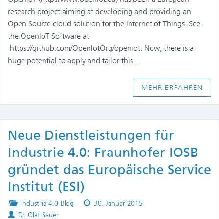
research project aiming at developing and providing an
Open Source cloud solution for the Internet of Things. See
the OpenIoT Software at
https://github.com/OpenIotOrg/openiot. Now, there is a
huge potential to apply and tailor this…
MEHR ERFAHREN
Neue Dienstleistungen für
Industrie 4.0: Fraunhofer IOSB
gründet das Europäische Service
Institut (ESI)
Posted
Published
Industrie 4.0-Blog
30. Januar 2015
Authors
in
on
Dr. Olaf Sauer