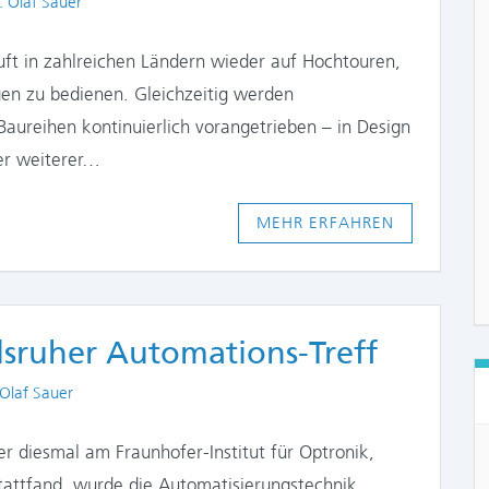
thors
. Olaf Sauer
äuft in zahlreichen Ländern wieder auf Hochtouren,
en zu bedienen. Gleichzeitig werden
aureihen kontinuierlich vorangetrieben – in Design
er weiterer…
MEHR ERFAHREN
lsruher Automations-Treff
hors
 Olaf Sauer
er diesmal am Fraunhofer-Institut für Optronik,
tattfand, wurde die Automatisierungstechnik