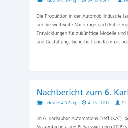
Posted
Published
Au
Industrie 4.0-Blog
26. Mai 2011
Dr
in
on
Die Produktion in der Automobilindustrie l
um die weltweite Nachfrage nach Fahrzeug
Entwicklungen für zukünftige Modelle und B
und Gestaltung, Sicherheit und Komfort od
Nachbericht zum 6. Kar
Posted
Published
Aut
Industrie 4.0-Blog
4. Mai 2011
Dr.
in
on
Im 6. Karlsruher Automations-Treff (KAT), d
Systemtechnik und Bildauswertung (IOSB) s