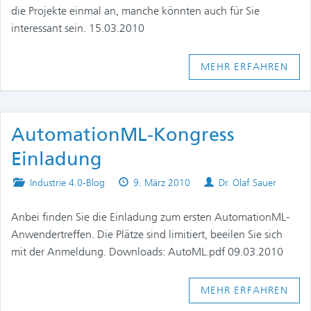
die Projekte einmal an, manche könnten auch für Sie
interessant sein. 15.03.2010
MEHR ERFAHREN
AutomationML-Kongress
Einladung
Posted
Published
Authors
Industrie 4.0-Blog
9. März 2010
Dr. Olaf Sauer
in
on
Anbei finden Sie die Einladung zum ersten AutomationML-
Anwendertreffen. Die Plätze sind limitiert, beeilen Sie sich
mit der Anmeldung. Downloads: AutoML.pdf 09.03.2010
MEHR ERFAHREN