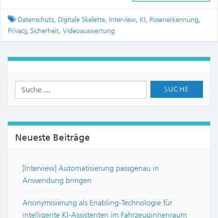
Tagged
Datenschutz
,
Digitale Skelette
,
Interview
,
KI
,
Posenerkennung
,
Privacy
,
Sicherheit
,
Videoauswertung
Neueste Beiträge
[Interview] Automatisierung passgenau in
Anwendung bringen
Anonymisierung als Enabling-Technologie für
intelligente KI-Assistenten im Fahrzeuginnenraum