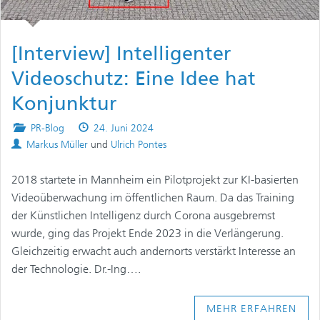
[Interview] Intelligenter
Videoschutz: Eine Idee hat
Konjunktur
Posted
Published
PR-Blog
24. Juni 2024
Authors
in
on
Markus Müller
und
Ulrich Pontes
2018 startete in Mannheim ein Pilotprojekt zur KI-basierten
Videoüberwachung im öffentlichen Raum. Da das Training
der Künstlichen Intelligenz durch Corona ausgebremst
wurde, ging das Projekt Ende 2023 in die Verlängerung.
Gleichzeitig erwacht auch andernorts verstärkt Interesse an
der Technologie. Dr.-Ing….
MEHR ERFAHREN