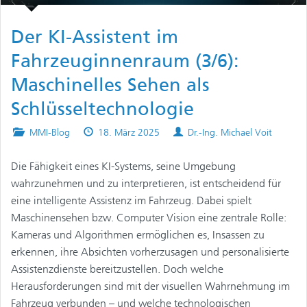
Der KI-Assistent im
Fahrzeuginnenraum (3/6):
Maschinelles Sehen als
Schlüsseltechnologie
Posted
Published
Authors
MMI-Blog
18. März 2025
Dr.-Ing. Michael Voit
in
on
Die Fähigkeit eines KI-Systems, seine Umgebung
wahrzunehmen und zu interpretieren, ist entscheidend für
eine intelligente Assistenz im Fahrzeug. Dabei spielt
Maschinensehen bzw. Computer Vision eine zentrale Rolle:
Kameras und Algorithmen ermöglichen es, Insassen zu
erkennen, ihre Absichten vorherzusagen und personalisierte
Assistenzdienste bereitzustellen. Doch welche
Herausforderungen sind mit der visuellen Wahrnehmung im
Fahrzeug verbunden – und welche technologischen