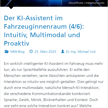
iStockPhoto / metamorworks
Der KI-Assistent im
Fahrzeuginnenraum (4/6):
Intuitiv, Multimodal und
Proaktiv
Posted
Published
Authors
MMI-Blog
25. März 2025
Dr.-Ing. Michael Voit
in
on
Ein wirklich intelligenter KI-Assistent im Fahrzeug muss mehr
tun, als nur Sprachbefehle auszuführen. Er sollte den
Menschen verstehen, seine Absichten antizipieren und die
Interaktion so intuitiv wie möglich gestalten. Dies gelingt nur
durch eine multimodale, natürliche Mensch-KI-Interaktion,
die verschiedene Kommunikationskanäle kombiniert:
Sprache, Gestik, Mimik, Blickverhalten und Kontext. Doch
wie sieht eine solche Interaktion konkret aus? Welche