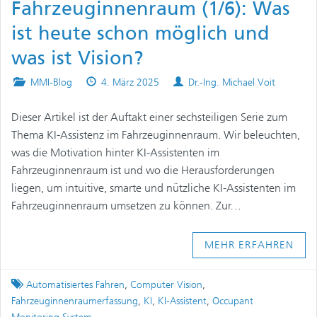
Fahrzeuginnenraum (1/6): Was
ist heute schon möglich und
was ist Vision?
Posted
Published
Authors
MMI-Blog
4. März 2025
Dr.-Ing. Michael Voit
in
on
Dieser Artikel ist der Auftakt einer sechsteiligen Serie zum
Thema KI-Assistenz im Fahrzeuginnenraum. Wir beleuchten,
was die Motivation hinter KI-Assistenten im
Fahrzeuginnenraum ist und wo die Herausforderungen
liegen, um intuitive, smarte und nützliche KI-Assistenten im
Fahrzeuginnenraum umsetzen zu können. Zur…
MEHR ERFAHREN
Tagged
Automatisiertes Fahren
,
Computer Vision
,
Fahrzeuginnenraumerfassung
,
KI
,
KI-Assistent
,
Occupant