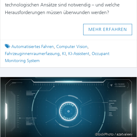
technologischen Ansätze sind notwendig – und welche
Herausforderungen müssen überwunden werden?
MEHR ERFAHREN
Tagged
Automatisiertes Fahren
,
Computer Vision
,
Fahrzeuginnenraumerfassung
,
KI
,
KI-Assistent
,
Occupant
Monitoring System
iStockPhoto / azatvaleev