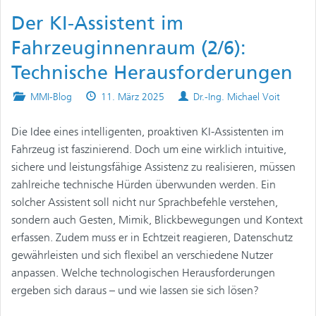
Der KI-Assistent im
Fahrzeuginnenraum (2/6):
Technische Herausforderungen
Posted
Published
Authors
MMI-Blog
11. März 2025
Dr.-Ing. Michael Voit
in
on
Die Idee eines intelligenten, proaktiven KI-Assistenten im
Fahrzeug ist faszinierend. Doch um eine wirklich intuitive,
sichere und leistungsfähige Assistenz zu realisieren, müssen
zahlreiche technische Hürden überwunden werden. Ein
solcher Assistent soll nicht nur Sprachbefehle verstehen,
sondern auch Gesten, Mimik, Blickbewegungen und Kontext
erfassen. Zudem muss er in Echtzeit reagieren, Datenschutz
gewährleisten und sich flexibel an verschiedene Nutzer
anpassen. Welche technologischen Herausforderungen
ergeben sich daraus – und wie lassen sie sich lösen?