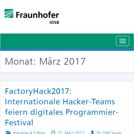
Schal
Navig
Monat:
März 2017
FactoryHack2017:
Internationale Hacker-Teams
feiern digitales Programmier-
Festival
Posted
Published
Authors
Industrie 4.0-Blog
15. März 2017
Dr. Olaf Sauer