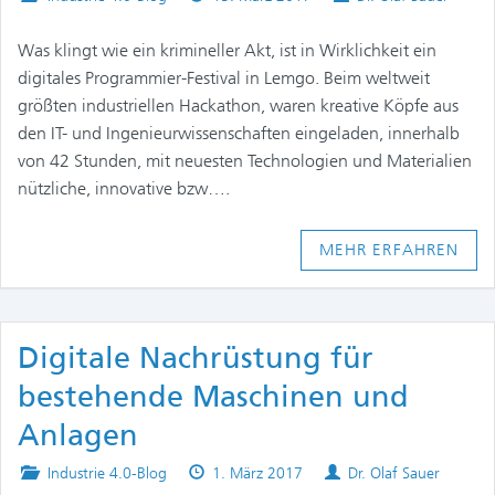
in
on
Was klingt wie ein krimineller Akt, ist in Wirklichkeit ein
digitales Programmier-Festival in Lemgo. Beim weltweit
größten industriellen Hackathon, waren kreative Köpfe aus
den IT- und Ingenieurwissenschaften eingeladen, innerhalb
von 42 Stunden, mit neuesten Technologien und Materialien
nützliche, innovative bzw….
MEHR ERFAHREN
Digitale Nachrüstung für
bestehende Maschinen und
Anlagen
Posted
Published
Authors
Industrie 4.0-Blog
1. März 2017
Dr. Olaf Sauer