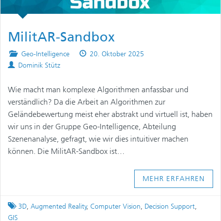
MilitAR-Sandbox
Posted
Published
Geo-Intelligence
20. Oktober 2025
Authors
in
on
Dominik Stütz
Wie macht man komplexe Algorithmen anfassbar und
verständlich? Da die Arbeit an Algorithmen zur
Geländebewertung meist eher abstrakt und virtuell ist, haben
wir uns in der Gruppe Geo-Intelligence, Abteilung
Szenenanalyse, gefragt, wie wir dies intuitiver machen
können. Die MilitAR-Sandbox ist…
MEHR ERFAHREN
Tagged
3D
,
Augmented Reality
,
Computer Vision
,
Decision Support
,
GIS