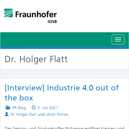
Schal
Navig
Dr. Holger Flatt
[Interview] Industrie 4.0 out of
the box
Posted
Published
PR-Blog
5. Juli 2021
Authors
in
on
Dr. Holger Flatt
und
Ulrich Pontes
Der Sensor- und Analysekoffer INAsense eröffnet kleinen und