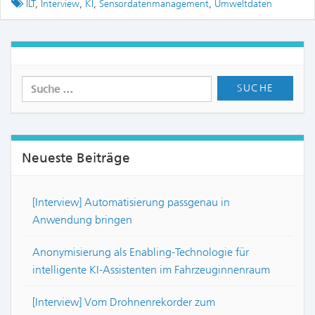
Tagged
ILT
,
Interview
,
KI
,
Sensordatenmanagement
,
Umweltdaten
Neueste Beiträge
[Interview] Automatisierung passgenau in
Anwendung bringen
Anonymisierung als Enabling-Technologie für
intelligente KI-Assistenten im Fahrzeuginnenraum
[Interview] Vom Drohnenrekorder zum