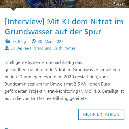
Pixabay
[Interview] Mit KI dem Nitrat im
Grundwasser auf der Spur
Posted
Published
PR-Blog
30. März 2022
Authors
in
on
Dr. Desirée Hilbring
und
Ulrich Pontes
Intelligente Systeme, die nachhaltig das
gesundheitsgefährdende Nitrat im Grundwasser reduzieren
helfen: Darum geht es in dem 2020 gestarteten, vom
Bundesministerium für Umwelt mit 2,5 Millionen Euro
geförderten Projekt Nitrat-Monitoring (NiMo) 4.0. Beteiligt ist
auch die von Dr. Désirée Hilbring geleitete…
MEHR ERFAHREN