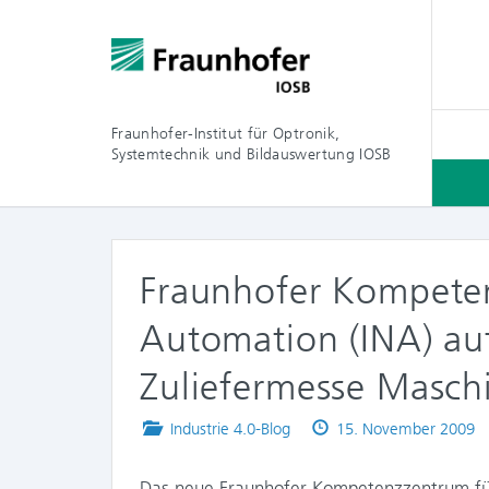
Fraunhofer-Institut für Optronik,
Systemtechnik und Bildauswertung IOSB
Fraunhofer Kompeten
Automation (INA) au
Zuliefermesse Masc
Posted
Published
Industrie 4.0-Blog
15. November 2009
in
on
Das neue Fraunhofer Kompetenzzentrum für 