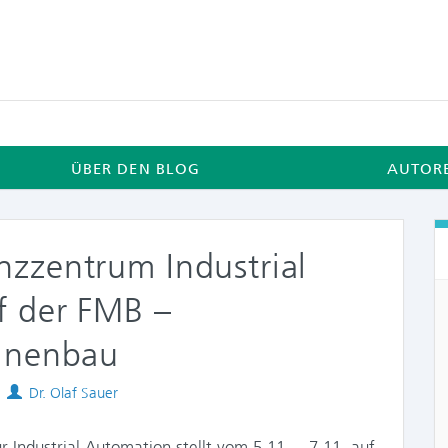
ÜBER DEN BLOG
AUTOR
zzentrum Industrial
f der FMB –
hinenbau
Authors
Dr. Olaf Sauer
Industrial Automation stellt vom 5.11. – 7.11. auf