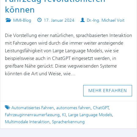
können
Posted
Published
Authors
MMI-Blog
17. Januar 2024
Dr.-Ing. Michael Voit
in
on
Die Vorstellung einer natürlichen, sprachbasierten Interaktion
mit Fahrzeugen wird durch die immer weiter ansteigende
Leistungsfähigkeit von Large Language Models, wie sie
beispielsweise auch in ChatGPT eingesetzt werden, in
greifbare Nähe gerückt. Diese wegweisenden Systeme
könnten die Art und Weise, wie…
MEHR ERFAHREN
Tagged
Automatisiertes Fahren
,
autonomes fahren
,
ChatGPT
,
Fahrzeuginnenraumerfassung
,
KI
,
Large Language Models
,
Multimodale Interaktion
,
Spracherkennung