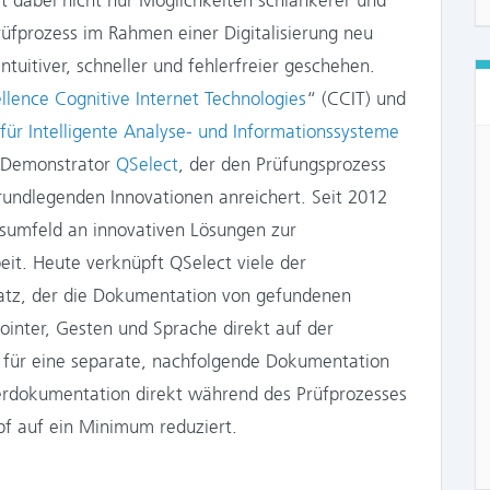
et dabei nicht nur Möglichkeiten schlankerer und
üfprozess im Rahmen einer Digitalisierung neu
ntuitiver, schneller und fehlerfreier geschehen.
ellence Cognitive Internet Technologies
“ (CCIT) und
 für Intelligente Analyse- und Informationssysteme
n Demonstrator
QSelect
, der den Prüfungsprozess
grundlegenden Innovationen anreichert. Seit 2012
nsumfeld an innovativen Lösungen zur
it. Heute verknüpft QSelect viele der
latz, der die Dokumentation von gefundenen
ointer, Gesten und Sprache direkt auf der
d für eine separate, nachfolgende Dokumentation
lerdokumentation direkt während des Prüfprozesses
upf auf ein Minimum reduziert.