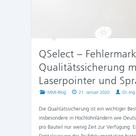
QSelect – Fehlermark
Qualitätssicherung m
Laserpointer und Sp
Posted
Published
Author
MMI-Blog
21. Januar 2020
Dr.-Ing
in
on
Die Qualitätssicherung ist ein wichtiger Be
insbesondere in Hochlohnländern wie Deutsc
pro Bauteil nur wenig Zeit zur Verfügung. Ei