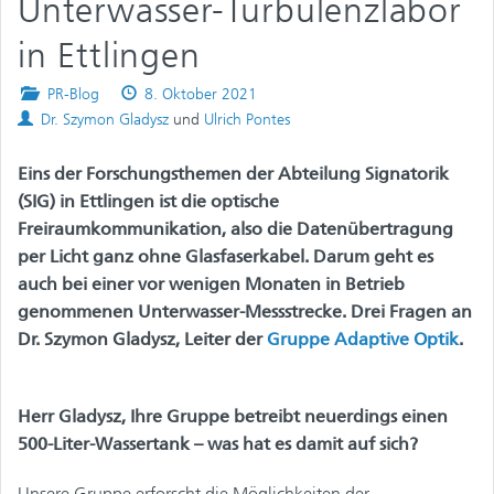
Unterwasser-Turbulenzlabor
in Ettlingen
Posted
Published
PR-Blog
8. Oktober 2021
Authors
in
on
Dr. Szymon Gladysz
und
Ulrich Pontes
Eins der Forschungsthemen der Abteilung Signatorik
(SIG) in Ettlingen ist die optische
Freiraumkommunikation, also die Datenübertragung
per Licht ganz ohne Glasfaserkabel. Darum geht es
auch bei einer vor wenigen Monaten in Betrieb
genommenen Unterwasser-Messstrecke. Drei Fragen an
Dr. Szymon Gladysz, Leiter der
Gruppe Adaptive Optik
.
Herr Gladysz, Ihre Gruppe betreibt neuerdings einen
500-Liter-Wassertank – was hat es damit auf sich?
Unsere Gruppe erforscht die Möglichkeiten der