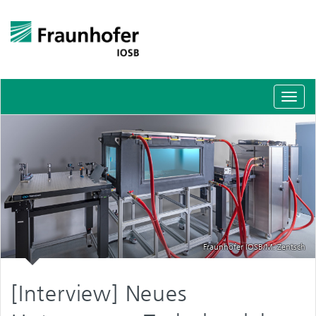
Schal
Navig
Fraunhofer IOSB/M. Zentsch
[Interview] Neues