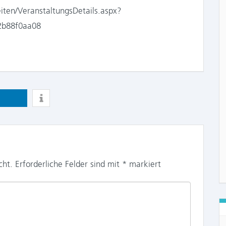
ten/VeranstaltungsDetails.aspx?
2b88f0aa08
cht.
Erforderliche Felder sind mit
*
markiert