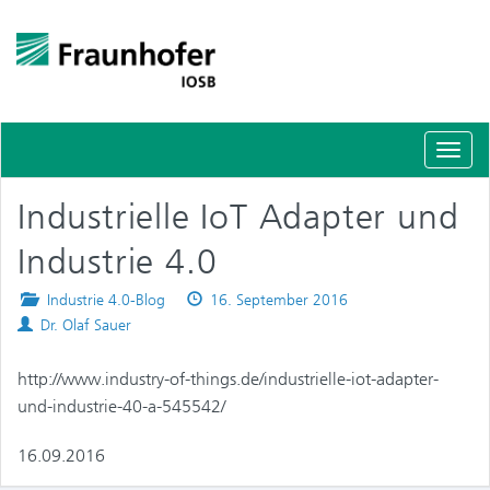
Schal
Navig
Industrielle IoT Adapter und
Industrie 4.0
Posted
Published
Industrie 4.0-Blog
16. September 2016
Authors
in
on
Dr. Olaf Sauer
http://www.industry-of-things.de/industrielle-iot-adapter-
und-industrie-40-a-545542/
16.09.2016