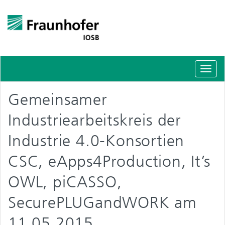
Schal
Navig
Gemeinsamer
Industriearbeitskreis der
Industrie 4.0-Konsortien
CSC, eApps4Production, It’s
OWL, piCASSO,
SecurePLUGandWORK am
11.05.2015