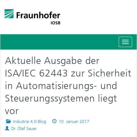
Schal
Navig
Aktuelle Ausgabe der
ISA/IEC 62443 zur Sicherheit
in Automatisierungs- und
Steuerungssystemen liegt
vor
Posted
Published
Industrie 4.0-Blog
10. Januar 2017
Authors
in
on
Dr. Olaf Sauer