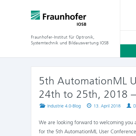
Fraunhofer-Institut für Optronik,
Systemtechnik und Bildauswertung IOSB
5th AutomationML U
24th to 25th, 2018 –
Posted
Published
A
Industrie 4.0-Blog
13. April 2018
D
in
on
We are looking forward to welcoming you 
for the 5th AutomationML User Conference