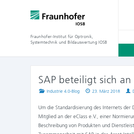
Fraunhofer-Institut für Optronik,
Systemtechnik und Bildauswertung IOSB
SAP beteiligt sich an
Posted
Published
Industrie 4.0-Blog
23. März 2018
in
on
Um die Standardisierung des Internets der D
Mitglied an der eClass e.V., einer Normieru
Beschreibung von Produkten und Dienstleis